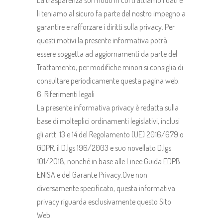
La trasparenza sul modo in cui trattiamo i dati e
li teniamo al sicuro fa parte del nostro impegno a
garantire e rafforzare i diritti sulla privacy. Per
questi motivi la presente informativa potrà
essere soggetta ad aggiornamenti da parte del
Trattamento; per modifiche minori si consiglia di
consultare periodicamente questa pagina web.
Riferimenti legali
La presente informativa privacy è redatta sulla
base di molteplici ordinamenti legislativi, inclusi
gli artt. 13 e 14 del Regolamento (UE) 2016/679 o
GDPR, il D.lgs 196/2003 e suo novellato D.lgs
101/2018, nonché in base alle Linee Guida EDPB.
ENISA e del Garante Privacy.Ove non
diversamente specificato, questa informativa
privacy riguarda esclusivamente questo Sito
Web.