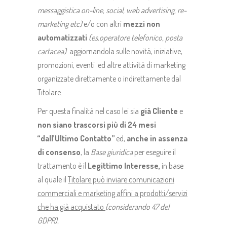
messaggistica on-line, social, web advertising, re-
marketing etc)
e/o con altri
mezzi non
automatizzati
(es.operatore telefonico, posta
cartacea)
aggiornandola sulle novità, iniziative,
promozioni, eventi ed altre attività di marketing
organizzate direttamente o indirettamente dal
Titolare.
Per questa finalità nel caso lei sia
già
Cliente
e
non siano trascorsi più di 24 mesi
“dall’Ultimo Contatto”
ed,
anche in assenza
di consenso
, la
Base giuridica
per eseguire il
trattamento è il
Legittimo Interesse,
in base
al quale il
Titolare può inviare comunicazioni
commerciali e marketing affini a prodotti/servizi
che ha già acquistato
(considerando 47 del
GDPR).