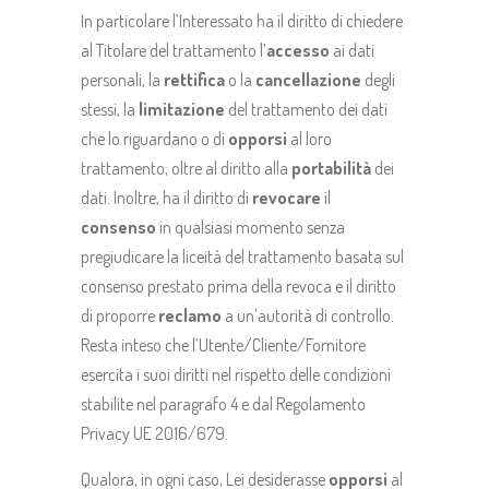
In particolare l’Interessato ha il diritto di chiedere
al Titolare del trattamento l’
accesso
ai dati
personali, la
rettifica
o la
cancellazione
degli
stessi, la
limitazione
del trattamento dei dati
che lo riguardano o di
opporsi
al loro
trattamento, oltre al diritto alla
portabilità
dei
dati. Inoltre, ha il diritto di
revocare
il
consenso
in qualsiasi momento senza
pregiudicare la liceità del trattamento basata sul
consenso prestato prima della revoca e il diritto
di proporre
reclamo
a un’autorità di controllo.
Resta inteso che l’Utente/Cliente/Fornitore
esercita i suoi diritti nel rispetto delle condizioni
stabilite nel paragrafo 4 e dal Regolamento
Privacy UE 2016/679.
Qualora, in ogni caso, Lei desiderasse
opporsi
al